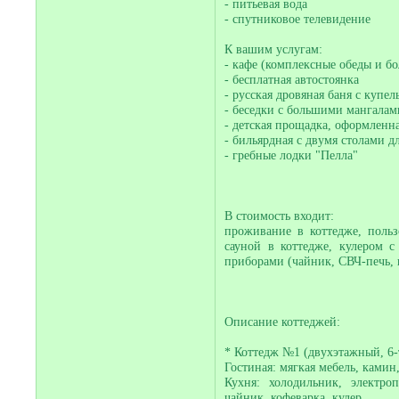
- питьевая вода
- спутниковое телевидение
К вашим услугам:
- кафе (комплексные обеды и б
- бесплатная автостоянка
- русская дровяная баня с купел
- беседки с большими мангалам
- детская прощадка, оформленна
- бильярдная с двумя столами д
- гребные лодки "Пелла"
В стоимость входит:
проживание в коттедже, польз
сауной в коттедже, кулером с
приборами (чайник, СВЧ-печь, 
Описание коттеджей:
* Коттедж №1 (двухэтажный, 6-
Гостиная: мягкая мебель, камин,
Кухня: холодильник, электро
чайник, кофеварка, кулер.