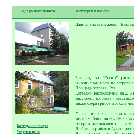
Добро пожаловать!
Коттеджи и номера
Пансионаты подмосковья
::
База от
База отдыха "Сосны" распо
живописном месте на острове о
Площадь острова 12га,
Коттеджи расположены на 2, 5 г
массивом, который представля
также сбора грибов и ягод в лет
У вас появилась возможнос
местечке близ поселка Мельнико
котором расположен наш компл
Коттеджи и номера
Любители рыбалки будут прият
Услуги и цены
На расстоянии от 30 метро